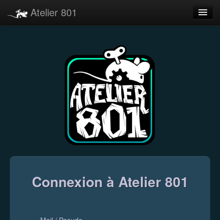
Atelier 801
Forums
Dev Tracker
Connexion
Langue
Connexion à Atelier 801
Mail / Pseudo