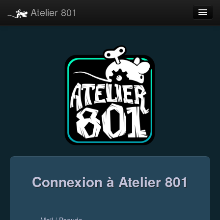
Atelier 801
Forums
Dev Tracker
Connexion
Langue
Connexion à Atelier 801
Mail / Pseudo