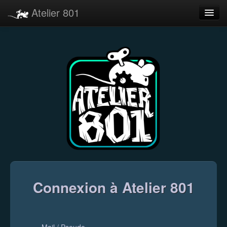
Atelier 801
Forums
Dev Tracker
Connexion
Langue
Connexion à Atelier 801
Mail / Pseudo