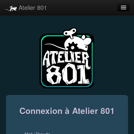
Atelier 801
Forums
Dev Tracker
Connexion
Langue
Connexion à Atelier 801
Mail / Pseudo