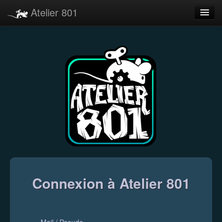
Atelier 801
Forums
Dev Tracker
Connexion
Langue
Connexion à Atelier 801
Mail / Pseudo