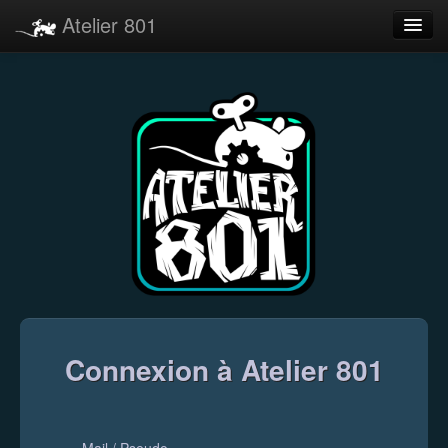
Atelier 801
Forums
Dev Tracker
Connexion
Langue
Connexion à Atelier 801
Mail / Pseudo