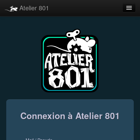
Atelier 801
Forums
Dev Tracker
Connexion
Langue
Connexion à Atelier 801
Mail / Pseudo