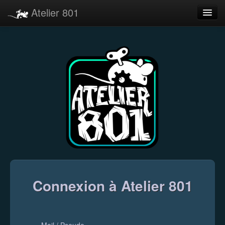
Atelier 801
Forums
Dev Tracker
Connexion
Langue
Connexion à Atelier 801
Mail / Pseudo