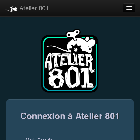
Atelier 801
Forums
Dev Tracker
Connexion
Langue
Connexion à Atelier 801
Mail / Pseudo