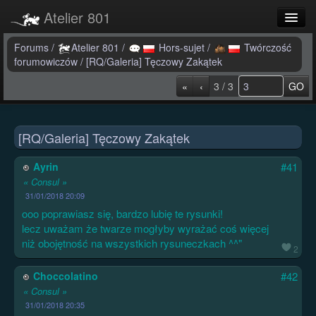
Atelier 801
Forums
Forums
/
Atelier 801
/
Hors-sujet
/
Twórczość
forumowiczów
/
[RQ/Galeria] Tęczowy Zakątek
Dev Tracker
«
‹
3 / 3
GO
Connexion
Langue
[RQ/Galeria] Tęczowy Zakątek
Ayrin
#41
« Consul »
31/01/2018 20:09
ooo poprawiasz się, bardzo lubię te rysunki!
lecz uważam że twarze mogłyby wyrażać coś więcej
niż obojętność na wszystkich rysuneczkach ^^"
2
Choccolatino
#42
« Consul »
31/01/2018 20:35