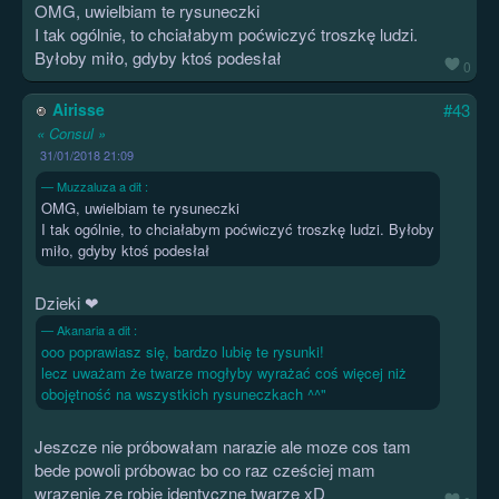
OMG, uwielbiam te rysuneczki
I tak ogólnie, to chciałabym poćwiczyć troszkę ludzi.
Byłoby miło, gdyby ktoś podesłał
0
Airisse
#43
« Consul »
31/01/2018 21:09
Muzzaluza a dit :
OMG, uwielbiam te rysuneczki
I tak ogólnie, to chciałabym poćwiczyć troszkę ludzi. Byłoby
miło, gdyby ktoś podesłał
Dzieki ❤
Akanaria a dit :
ooo poprawiasz się, bardzo lubię te rysunki!
lecz uważam że twarze mogłyby wyrażać coś więcej niż
obojętność na wszystkich rysuneczkach ^^"
Jeszcze nie próbowałam narazie ale moze cos tam
bede powoli próbowac bo co raz cześciej mam
wrazenie ze robie identyczne twarze xD