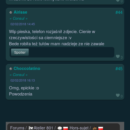
0
Airisse
#44
« Consul »
02/02/2018 14:45
Wip pieska, telefon rozjaśnił zdjecie. Cienie w
rzeczywistości sa ciemniejsze :v
Bede robiła też tułów mam nadzieje ze nie zawale
Spoiler
3
Choccolatino
#45
« Consul »
02/02/2018 16:13
Omg, epickie :o
Powodzenia
0
Forums
/
Atelier 801
/
Hors-sujet
/