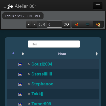
Atelier 801
Forums
Tribus
/
SYLVEON EVEE
«
‹
6 / 6
GO
Dev Tracker
Connexion
Langue
Nom
Souzi2004
Sssssiiiiiii
Stephanoo
Takkjj
Tamer909