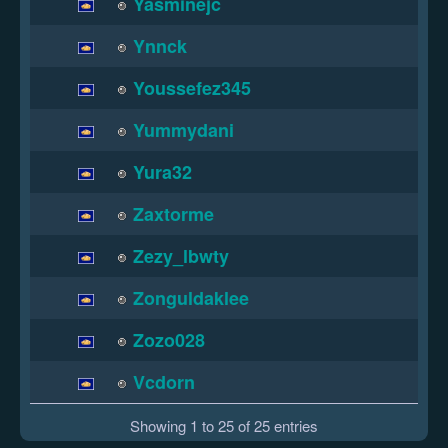
Yasminejc
Ynnck
Youssefez345
Yummydani
Yura32
Zaxtorme
Zezy_lbwty
Zonguldaklee
Zozo028
Vcdorn
Showing 1 to 25 of 25 entries