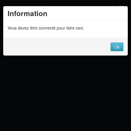
Atelier 801
Information
Forums
Vous devez être connecté pour faire ceci.
Dev Tracker
Connexion
Ok
Langue