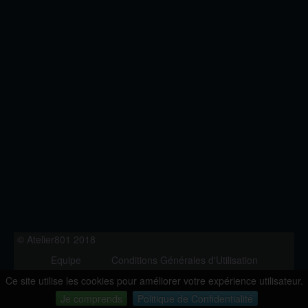
© Atelier801 2018
Equipe
Conditions Générales d'Utilisation
Politique de Confidentialité
Contact
Ce site utilise les cookies pour améliorer votre expérience utilisateur.
Version 1.27
Je comprends
Politique de Confidentialité