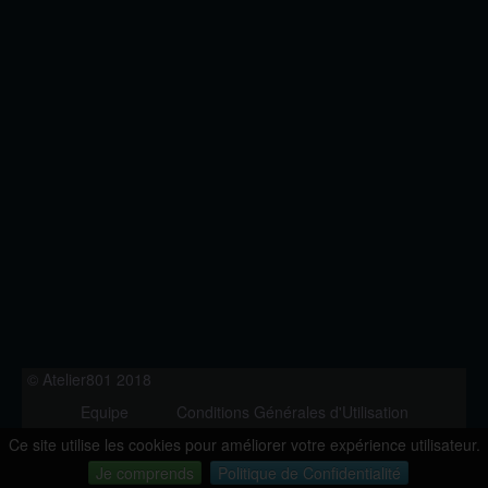
© Atelier801 2018
Equipe
Conditions Générales d'Utilisation
Politique de Confidentialité
Contact
Ce site utilise les cookies pour améliorer votre expérience utilisateur.
Version 1.27
Je comprends
Politique de Confidentialité