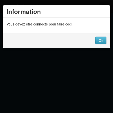
Atelier 801
Information
Forums
Vous devez être connecté pour faire ceci.
Dev Tracker
Connexion
Ok
Langue