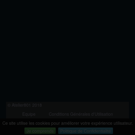
© Atelier801 2018
Equipe
Conditions Générales d'Utilisation
Politique de Confidentialité
Contact
Ce site utilise les cookies pour améliorer votre expérience utilisateur.
Version 1.27
Je comprends
Politique de Confidentialité