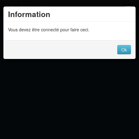
Atelier 801
Information
Forums
Vous devez être connecté pour faire ceci.
Dev Tracker
Connexion
Ok
Langue