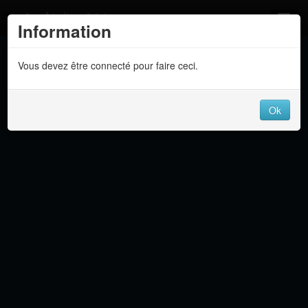
Atelier 801
Information
Forums
Vous devez être connecté pour faire ceci.
Dev Tracker
Connexion
Ok
Langue