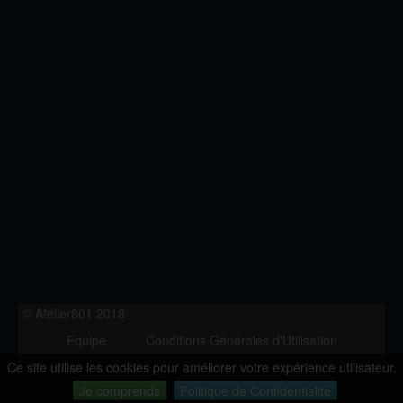
© Atelier801 2018
Equipe
Conditions Générales d'Utilisation
Politique de Confidentialité
Contact
Ce site utilise les cookies pour améliorer votre expérience utilisateur.
Version 1.27
Je comprends
Politique de Confidentialité