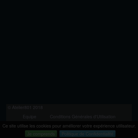
© Atelier801 2018
Equipe
Conditions Générales d'Utilisation
Politique de Confidentialité
Contact
Ce site utilise les cookies pour améliorer votre expérience utilisateur.
Version 1.27
Je comprends
Politique de Confidentialité