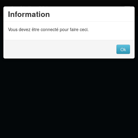
Atelier 801
Information
Forums
Vous devez être connecté pour faire ceci.
Dev Tracker
Connexion
Ok
Langue