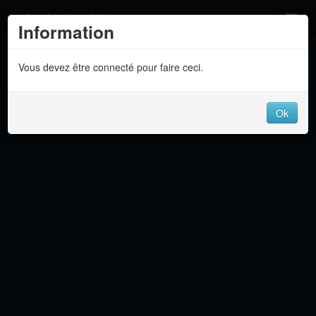
Atelier 801
Information
Forums
Vous devez être connecté pour faire ceci.
Dev Tracker
Connexion
Ok
Langue