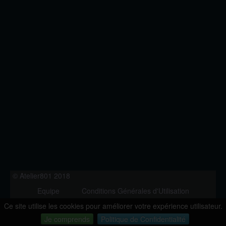
© Atelier801 2018
Equipe
Conditions Générales d'Utilisation
Politique de Confidentialité
Contact
Ce site utilise les cookies pour améliorer votre expérience utilisateur.
Version 1.27
Je comprends
Politique de Confidentialité