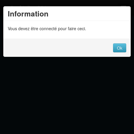
Atelier 801
Information
Forums
Vous devez être connecté pour faire ceci.
Dev Tracker
Connexion
Ok
Langue