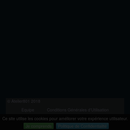
© Atelier801 2018
Equipe
Conditions Générales d'Utilisation
Politique de Confidentialité
Contact
Ce site utilise les cookies pour améliorer votre expérience utilisateur.
Version 1.27
Je comprends
Politique de Confidentialité