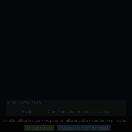
© Atelier801 2018
Equipe
Conditions Générales d'Utilisation
Politique de Confidentialité
Contact
Ce site utilise les cookies pour améliorer votre expérience utilisateur.
Version 1.27
Je comprends
Politique de Confidentialité