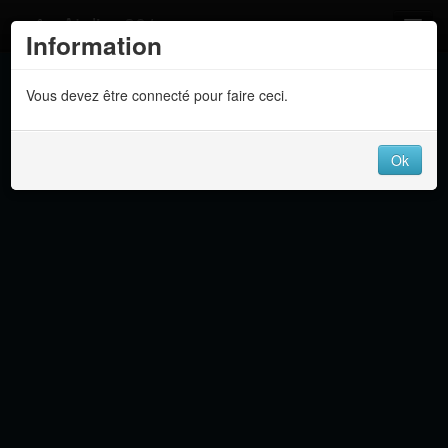
Atelier 801
Information
Forums
Vous devez être connecté pour faire ceci.
Dev Tracker
Connexion
Ok
Langue