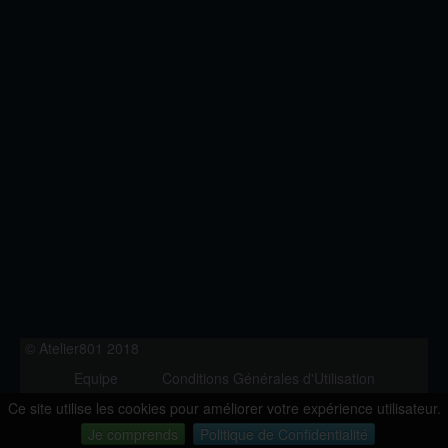
© Atelier801 2018
Equipe
Conditions Générales d'Utilisation
Politique de Confidentialité
Contact
Ce site utilise les cookies pour améliorer votre expérience utilisateur.
Version 1.27
Je comprends
Politique de Confidentialité