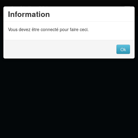
Atelier 801
Information
Forums
Vous devez être connecté pour faire ceci.
Dev Tracker
Connexion
Ok
Langue