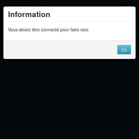
Atelier 801
Information
Forums
Vous devez être connecté pour faire ceci.
Dev Tracker
Connexion
Ok
Langue