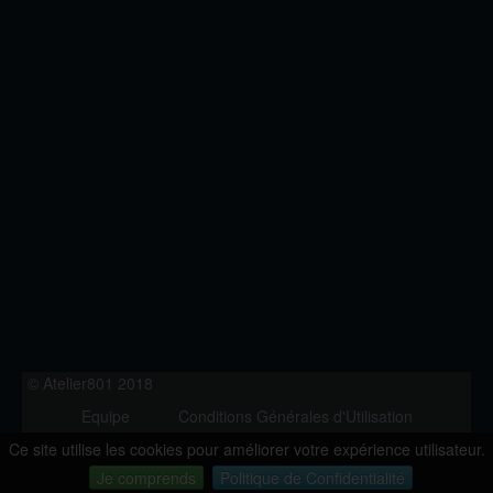
© Atelier801 2018
Equipe
Conditions Générales d'Utilisation
Politique de Confidentialité
Contact
Ce site utilise les cookies pour améliorer votre expérience utilisateur.
Version 1.27
Je comprends
Politique de Confidentialité