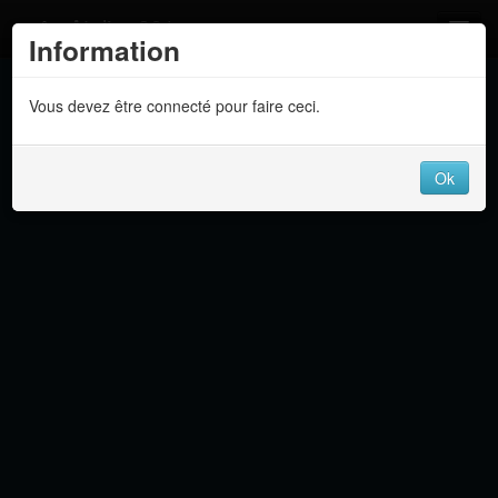
Atelier 801
Information
Forums
Vous devez être connecté pour faire ceci.
Dev Tracker
Connexion
Ok
Langue