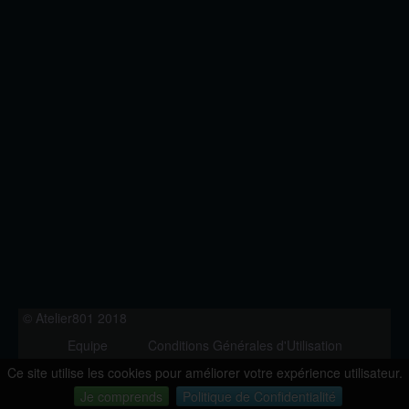
© Atelier801 2018
Equipe
Conditions Générales d'Utilisation
Politique de Confidentialité
Contact
Ce site utilise les cookies pour améliorer votre expérience utilisateur.
Version 1.27
Je comprends
Politique de Confidentialité