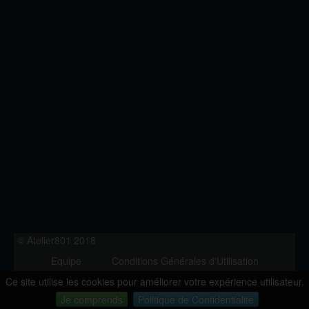
© Atelier801 2018
Equipe
Conditions Générales d'Utilisation
Politique de Confidentialité
Contact
Ce site utilise les cookies pour améliorer votre expérience utilisateur.
Version 1.27
Je comprends
Politique de Confidentialité