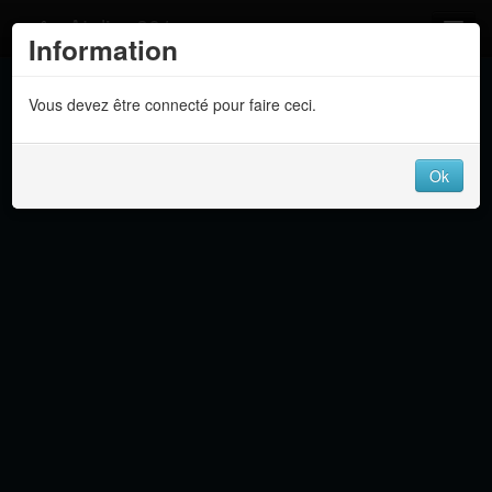
Atelier 801
Information
Forums
Vous devez être connecté pour faire ceci.
Dev Tracker
Connexion
Ok
Langue