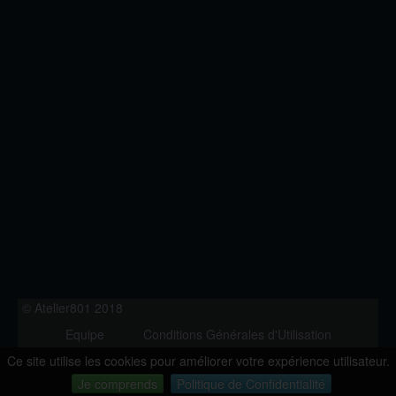
© Atelier801 2018
Equipe
Conditions Générales d'Utilisation
Politique de Confidentialité
Contact
Ce site utilise les cookies pour améliorer votre expérience utilisateur.
Version 1.27
Je comprends
Politique de Confidentialité