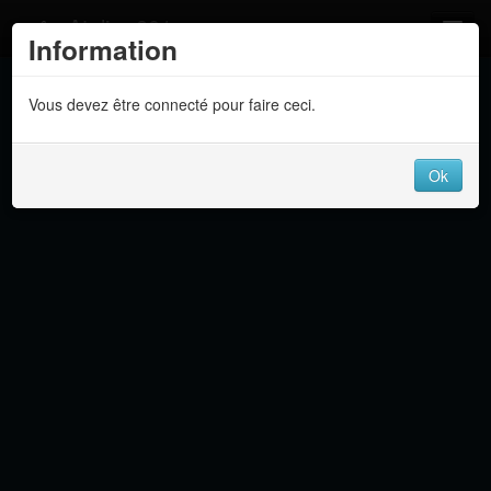
Atelier 801
Information
Forums
Vous devez être connecté pour faire ceci.
Dev Tracker
Connexion
Ok
Langue