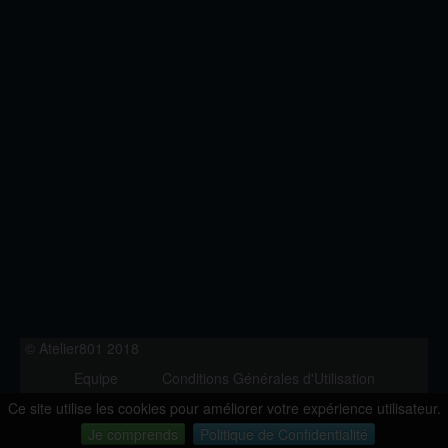
© Atelier801 2018
Equipe
Conditions Générales d'Utilisation
Politique de Confidentialité
Contact
Ce site utilise les cookies pour améliorer votre expérience utilisateur.
Version 1.27
Je comprends
Politique de Confidentialité