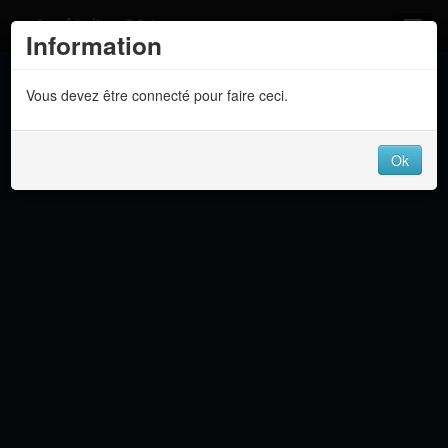
Atelier 801
Information
Forums
Vous devez être connecté pour faire ceci.
Dev Tracker
Connexion
Ok
Langue