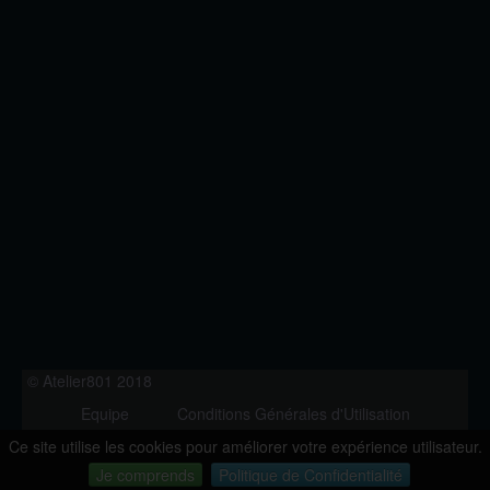
© Atelier801 2018
Equipe
Conditions Générales d'Utilisation
Politique de Confidentialité
Contact
Ce site utilise les cookies pour améliorer votre expérience utilisateur.
Version 1.27
Je comprends
Politique de Confidentialité