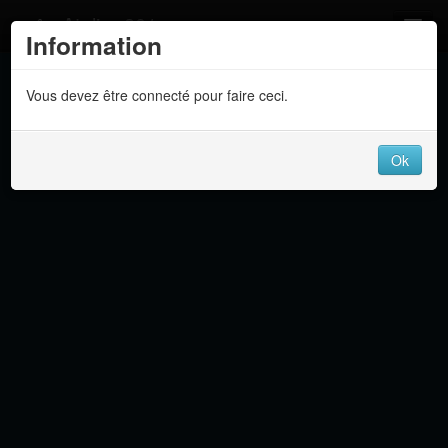
Atelier 801
Information
Forums
Vous devez être connecté pour faire ceci.
Dev Tracker
Connexion
Ok
Langue