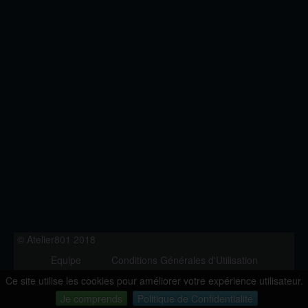
© Atelier801 2018
Equipe
Conditions Générales d'Utilisation
Politique de Confidentialité
Contact
Ce site utilise les cookies pour améliorer votre expérience utilisateur.
Version 1.27
Je comprends
Politique de Confidentialité