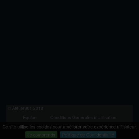
© Atelier801 2018
Equipe
Conditions Générales d'Utilisation
Politique de Confidentialité
Contact
Ce site utilise les cookies pour améliorer votre expérience utilisateur.
Version 1.27
Je comprends
Politique de Confidentialité