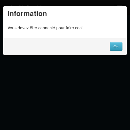
Atelier 801
Information
Forums
Vous devez être connecté pour faire ceci.
Dev Tracker
Connexion
Ok
Langue