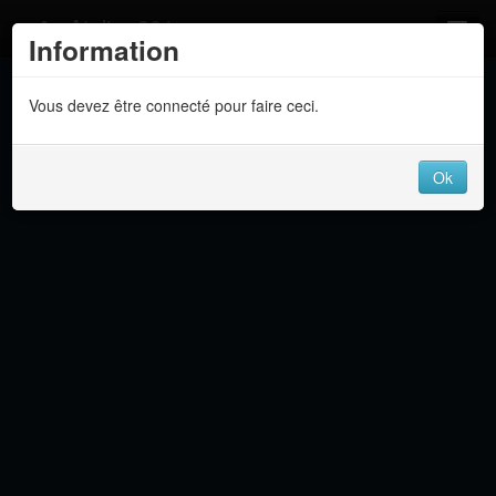
Atelier 801
Information
Forums
Vous devez être connecté pour faire ceci.
Dev Tracker
Connexion
Ok
Langue