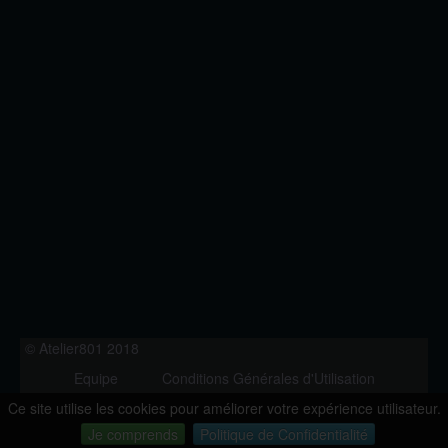
© Atelier801 2018
Equipe
Conditions Générales d'Utilisation
Politique de Confidentialité
Contact
Ce site utilise les cookies pour améliorer votre expérience utilisateur.
Version 1.27
Je comprends
Politique de Confidentialité