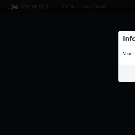
Atelier 801
Forums
Dev Tracker
Inf
Vous d