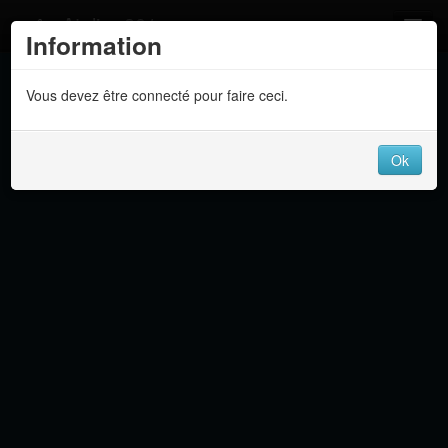
Atelier 801
Information
Forums
Vous devez être connecté pour faire ceci.
Dev Tracker
Connexion
Ok
Langue