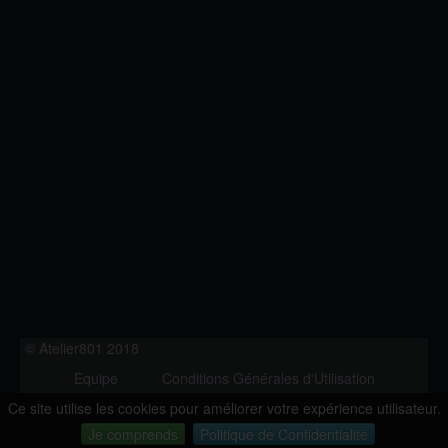
© Atelier801 2018
Equipe
Conditions Générales d'Utilisation
Politique de Confidentialité
Contact
Ce site utilise les cookies pour améliorer votre expérience utilisateur.
Version 1.27
Je comprends
Politique de Confidentialité