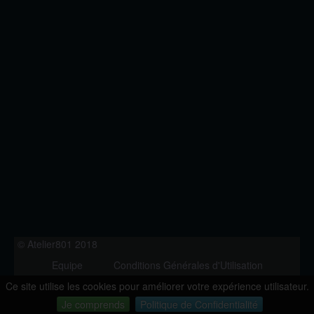
© Atelier801 2018
Equipe
Conditions Générales d'Utilisation
Politique de Confidentialité
Contact
Ce site utilise les cookies pour améliorer votre expérience utilisateur.
Version 1.27
Je comprends
Politique de Confidentialité