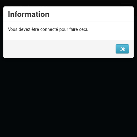
Atelier 801
Information
Forums
Vous devez être connecté pour faire ceci.
Dev Tracker
Connexion
Ok
Langue