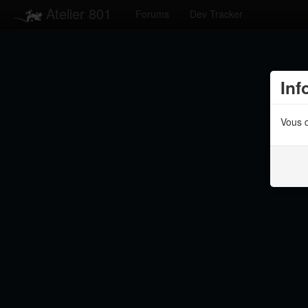
Atelier 801
Forums
Dev Tracker
Inf
Vous d