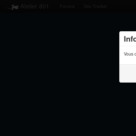
Atelier 801
Forums
Dev Tracker
Inf
Vous d