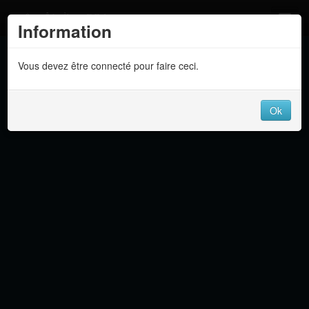
Atelier 801
Information
Forums
Vous devez être connecté pour faire ceci.
Dev Tracker
Connexion
Ok
Langue