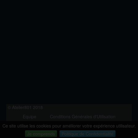
© Atelier801 2018
Equipe
Conditions Générales d'Utilisation
Politique de Confidentialité
Contact
Ce site utilise les cookies pour améliorer votre expérience utilisateur.
Version 1.27
Je comprends
Politique de Confidentialité