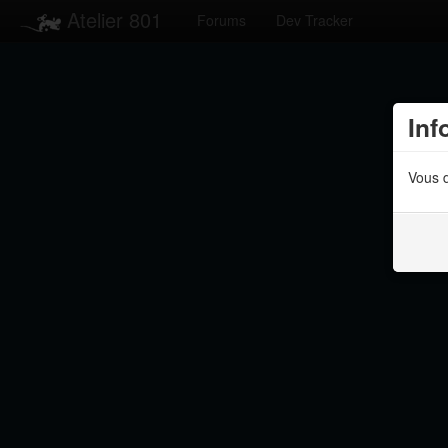
Atelier 801
Forums
Dev Tracker
Inf
Vous d