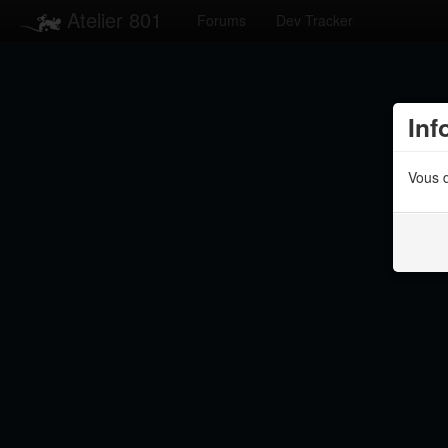
Atelier 801
Forums
Dev Tracker
Inf
Vous d