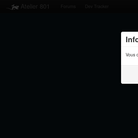
Atelier 801
Forums
Dev Tracker
Inf
Vous d