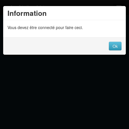
Atelier 801
Information
Forums
Vous devez être connecté pour faire ceci.
Dev Tracker
Connexion
Ok
Langue