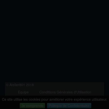
© Atelier801 2018
Equipe
Conditions Générales d'Utilisation
Politique de Confidentialité
Contact
Ce site utilise les cookies pour améliorer votre expérience utilisateur.
Version 1.27
Je comprends
Politique de Confidentialité