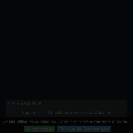
© Atelier801 2018
Equipe
Conditions Générales d'Utilisation
Politique de Confidentialité
Contact
Ce site utilise les cookies pour améliorer votre expérience utilisateur.
Version 1.27
Je comprends
Politique de Confidentialité