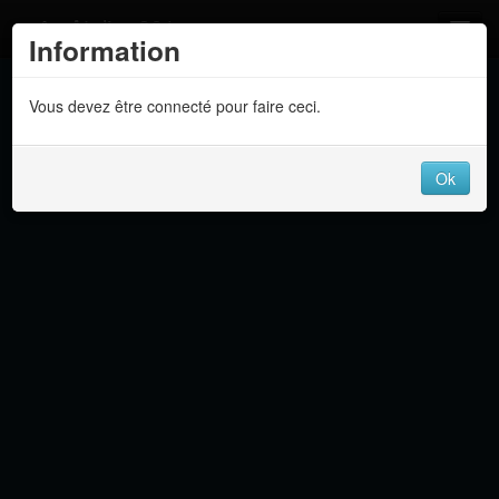
Atelier 801
Information
Forums
Vous devez être connecté pour faire ceci.
Dev Tracker
Connexion
Ok
Langue