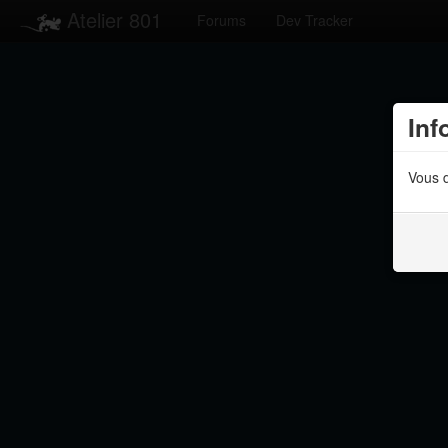
Atelier 801
Forums
Dev Tracker
Inf
Vous d