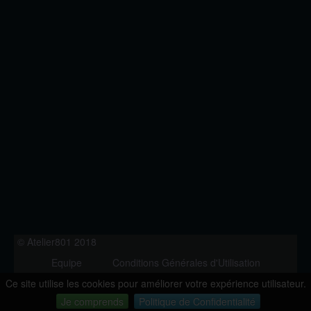
© Atelier801 2018
Equipe
Conditions Générales d'Utilisation
Politique de Confidentialité
Contact
Ce site utilise les cookies pour améliorer votre expérience utilisateur.
Version 1.27
Je comprends
Politique de Confidentialité