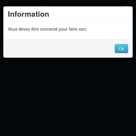
Atelier 801
Information
Forums
Vous devez être connecté pour faire ceci.
Dev Tracker
Connexion
Ok
Langue