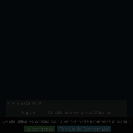
© Atelier801 2018
Equipe
Conditions Générales d'Utilisation
Politique de Confidentialité
Contact
Ce site utilise les cookies pour améliorer votre expérience utilisateur.
Version 1.27
Je comprends
Politique de Confidentialité