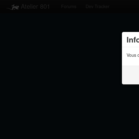
Atelier 801
Forums
Dev Tracker
Inf
Vous d