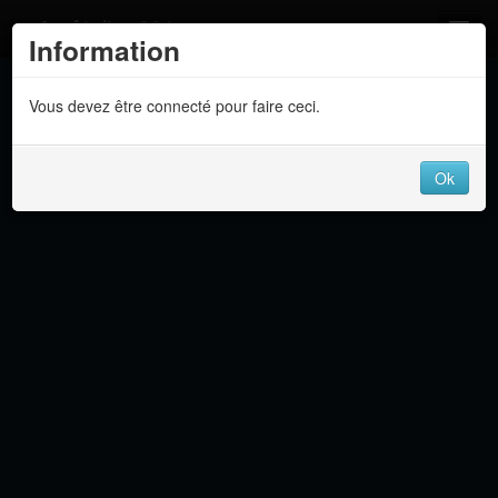
Atelier 801
Information
Forums
Vous devez être connecté pour faire ceci.
Dev Tracker
Connexion
Ok
Langue