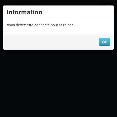
Atelier 801
Information
Forums
Vous devez être connecté pour faire ceci.
Dev Tracker
Connexion
Ok
Langue