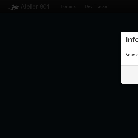
Atelier 801
Forums
Dev Tracker
Inf
Vous d