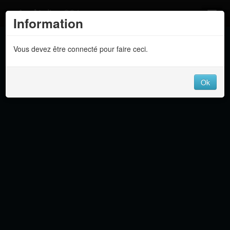
Atelier 801
Information
Forums
Vous devez être connecté pour faire ceci.
Dev Tracker
Connexion
Ok
Langue