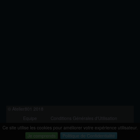
© Atelier801 2018
Equipe
Conditions Générales d'Utilisation
Politique de Confidentialité
Contact
Ce site utilise les cookies pour améliorer votre expérience utilisateur.
Version 1.27
Je comprends
Politique de Confidentialité