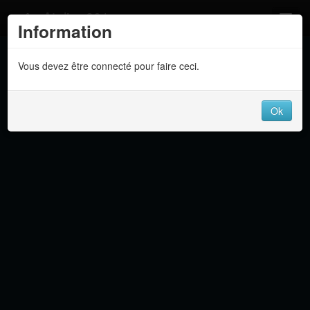
Atelier 801
Information
Forums
Vous devez être connecté pour faire ceci.
Dev Tracker
Connexion
Ok
Langue