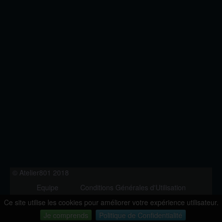
© Atelier801 2018
Equipe
Conditions Générales d'Utilisation
Politique de Confidentialité
Contact
Ce site utilise les cookies pour améliorer votre expérience utilisateur.
Version 1.27
Je comprends
Politique de Confidentialité