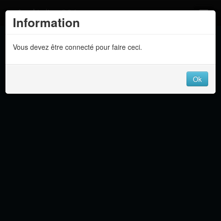
Atelier 801
Information
Forums
Vous devez être connecté pour faire ceci.
Dev Tracker
Connexion
Ok
Langue