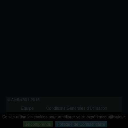
© Atelier801 2018
Equipe
Conditions Générales d'Utilisation
Politique de Confidentialité
Contact
Ce site utilise les cookies pour améliorer votre expérience utilisateur.
Version 1.27
Je comprends
Politique de Confidentialité